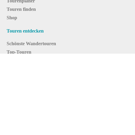
Tourenplaner
Touren finden
Shop
Touren entdecken
Schönste Wandertouren
Top-Touren
Top-Regionen
Skitouren
Infos & Service
News
FAQs
Über uns
RealityMaps