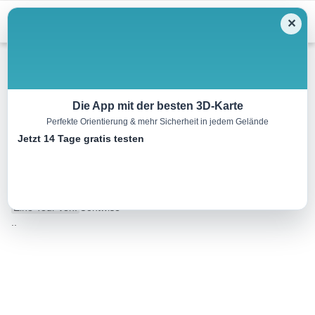
Menu
✕
Winterwandern
Die App mit der besten 3D-Karte
Perfekte Orientierung & mehr Sicherheit in jedem Gelände
Holzgauer Entdeckungstour:
Jetzt 14 Tage gratis testen
Dürnau Winterrunde
4.4 km
02:30 h
25 m
m
Eine Tour von:
Contwise
..