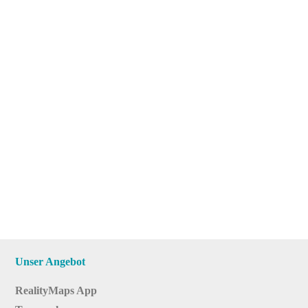
Unser Angebot
RealityMaps App