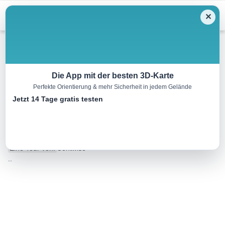
Menu
✕
Wandern
Die App mit der besten 3D-Karte
Perfekte Orientierung & mehr Sicherheit in jedem Gelände
Holzgau – Roßgumpenalm –
Jetzt 14 Tage gratis testen
Schochenalpsee
8.2 km
00:00 h
852 m
m
Eine Tour von:
Contwise
..