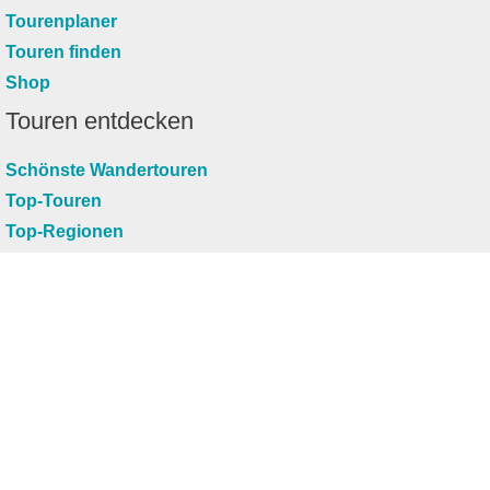
Tourenplaner
Touren finden
Shop
Touren entdecken
Schönste Wandertouren
Top-Touren
Top-Regionen
Skitouren
Infos & Service
News
FAQs
Über uns
RealityMaps