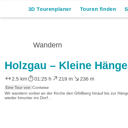
Skip
3D Tourenplaner
Touren finden
to
content
Wandern
Holzgau – Kleine Häng
2.5 km
01:25 h
219 m
236 m
Eine Tour von:
Contwise
Wir wandern vorbei an der Kirche den Gföllberg hinauf bis zur Hä
wieder hinunter ins Dorf...