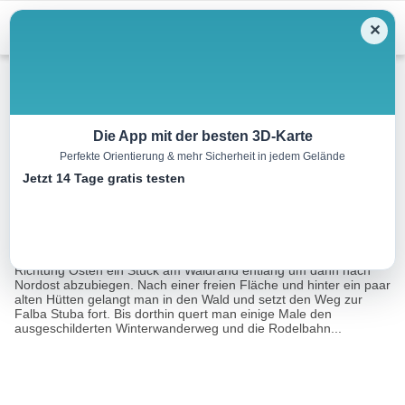
Menu
✕
Skitour
Die App mit der besten 3D-Karte
Perfekte Orientierung & mehr Sicherheit in jedem Gelände
Hoher Freschen, 2004m
Jetzt 14 Tage gratis testen
14.7 km
04:00 h
1130 m
1130 m
Eine Tour von:
RealityMaps
Vom östlichen Ende des Parkplatzes geht man zunächst in
Richtung Osten ein Stück am Waldrand entlang um dann nach
Nordost abzubiegen. Nach einer freien Fläche und hinter ein paar
alten Hütten gelangt man in den Wald und setzt den Weg zur
Falba Stuba fort. Bis dorthin quert man einige Male den
ausgeschilderten Winterwanderweg und die Rodelbahn...