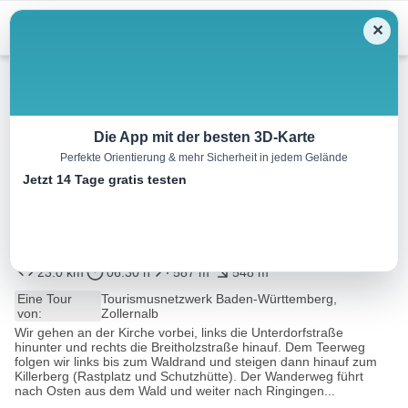
Menu
✕
Wandern
Die App mit der besten 3D-Karte
Perfekte Orientierung & mehr Sicherheit in jedem Gelände
Hohenzollernweg – Etappe 4 –
Jetzt 14 Tage gratis testen
von Burladingen-Killer nach
Gammertingen
23.0 km
06:30 h
587 m
548 m
Eine Tour
Tourismusnetzwerk Baden-Württemberg,
von:
Zollernalb
Wir gehen an der Kirche vorbei, links die Unterdorfstraße
hinunter und rechts die Breitholzstraße hinauf. Dem Teerweg
folgen wir links bis zum Waldrand und steigen dann hinauf zum
Killerberg (Rastplatz und Schutzhütte). Der Wanderweg führt
nach Osten aus dem Wald und weiter nach Ringingen...