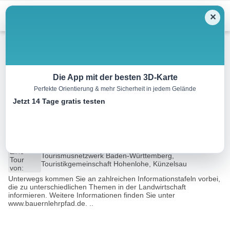
Menu
✕
Wandern
Die App mit der besten 3D-Karte
Perfekte Orientierung & mehr Sicherheit in jedem Gelände
Hohenloher Bauernlehrpfad in
Jetzt 14 Tage gratis testen
Forchtenberg – das Original!
11.1 km
03:04 h
236 m
236 m
Eine
Tourismusnetzwerk Baden-Württemberg,
Tour
Touristikgemeinschaft Hohenlohe, Künzelsau
von:
Unterwegs kommen Sie an zahlreichen Informationstafeln vorbei,
die zu unterschiedlichen Themen in der Landwirtschaft
informieren. Weitere Informationen finden Sie unter
www.bauernlehrpfad.de. ..