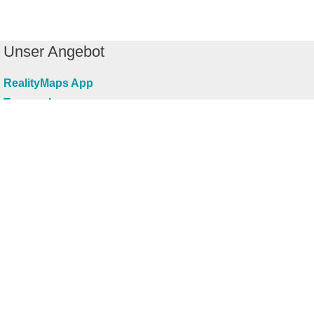
Unser Angebot
RealityMaps App
Tourenplaner
Touren finden
Shop
Touren entdecken
Schönste Wandertouren
Top-Touren
Top-Regionen
Skitouren
Infos & Service
News