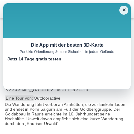
Menu
✕
Wandern
Die App mit der besten 3D-Karte
Perfekte Orientierung & mehr Sicherheit in jedem Gelände
HOHE TAUERN PANORAMA
Jetzt 14 Tage gratis testen
TRAIL | ET15: Raurisertal |
Rauris–Kolm Saigurn
23.9 km
07:15 h
862 m
211 m
Eine Tour von:
Outdooractive
Die Wanderung führt vorbei an Almhütten, die zur Einkehr laden
und endet in Kolm Saigurn am Fuß der Goldberggruppe. Der
Goldabbau in Rauris erreichte im 16. Jahrhundert seine
Hochblüte. Unweit davon empfiehlt sich eine kurze Wanderung
durch den „Rauriser Urwald“...