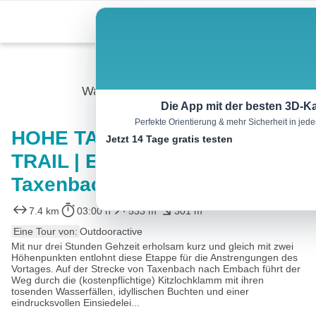
Skip
Menu
to
content
Wandern
Die App mit der besten 3D-Ka
Perfekte Orientierung & mehr Sicherheit in je
HOHE TAUERN PANORAMA
Jetzt 14 Tage gratis testen
TRAIL | ET13: Kitzlochklamm |
Taxenbach-Embach
7.4 km
03:00 h
533 m
301 m
Eine Tour von:
Outdooractive
Mit nur drei Stunden Gehzeit erholsam kurz und gleich mit zwei
Höhenpunkten entlohnt diese Etappe für die Anstrengungen des
Vortages. Auf der Strecke von Taxenbach nach Embach führt der
Weg durch die (kostenpflichtige) Kitzlochklamm mit ihren
tosenden Wasserfällen, idyllischen Buchten und einer
eindrucksvollen Einsiedelei...