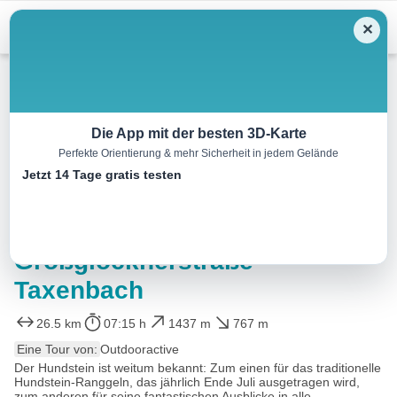
Menu
✕
Wandern
Die App mit der besten 3D-Karte
Perfekte Orientierung & mehr Sicherheit in jedem Gelände
HOHE TAUERN PANORAMA
Jetzt 14 Tage gratis testen
TRAIL | ET12: Hundstein |
Bruck a. d.
Großglocknerstraße-
Taxenbach
26.5 km
07:15 h
1437 m
767 m
Eine Tour von:
Outdooractive
Der Hundstein ist weitum bekannt: Zum einen für das traditionelle
Hundstein-Ranggeln, das jährlich Ende Juli ausgetragen wird,
zum anderen für seine fantastischen Ausblicke in alle