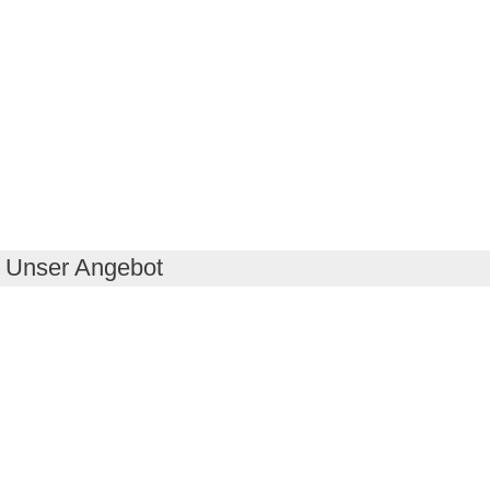
Unser Angebot
RealityMaps App
Tourenplaner
Touren finden
Shop
Touren entdecken