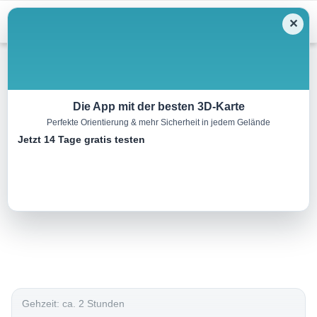
Menu
✕
Wandern
Die App mit der besten 3D-Karte
Perfekte Orientierung & mehr Sicherheit in jedem Gelände
Höhenweg Mandling
Jetzt 14 Tage gratis testen
6.1 km
02:15 h
306 m
73 m
Eine Tour von:
Outdooractive
..
Gehzeit: ca. 2 Stunden