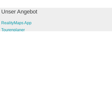
Unser Angebot
RealityMaps App
Tourenplaner
Touren finden
Shop
Touren entdecken
Schönste Wandertouren
Top-Touren
Top-Regionen
Skitouren
Infos & Service
News
FAQs