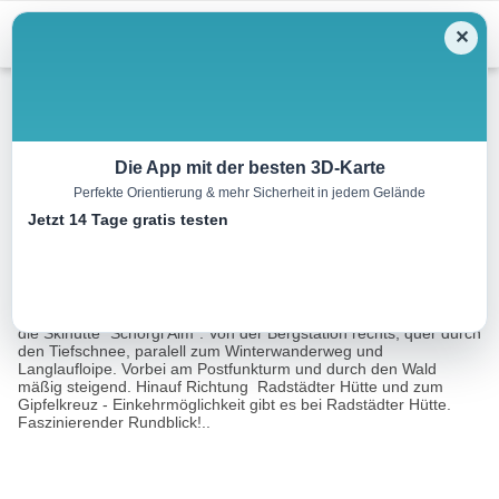
Menu
✕
Schneeschuh
Die App mit der besten 3D-Karte
Perfekte Orientierung & mehr Sicherheit in jedem Gelände
Höhenwanderweg Rossbrand
Jetzt 14 Tage gratis testen
3.4 km
01:17 h
181 m
6 m
Eine Tour von:
Outdooractive
Mit der 6er-Kabinenbahn Papageno auf den Rossbrand. Links ist
die Skihütte "Schörgi Alm". Von der Bergstation rechts, quer durch
den Tiefschnee, paralell zum Winterwanderweg und
Langlaufloipe. Vorbei am Postfunkturm und durch den Wald
mäßig steigend. Hinauf Richtung Radstädter Hütte und zum
Gipfelkreuz - Einkehrmöglichkeit gibt es bei Radstädter Hütte.
Faszinierender Rundblick!..