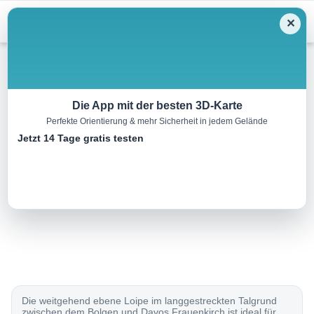
Menu
✕
Langlauf
Die App mit der besten 3D-Karte
Perfekte Orientierung & mehr Sicherheit in jedem Gelände
Höf-Wildboden-Loipe
Jetzt 14 Tage gratis testen
6.0 km
00:00 h
100 m
100 m
Eine Tour von:
SchweizMobil
..
Die weitgehend ebene Loipe im langgestreckten Talgrund
zwischen dem Bolgen und Davos Frauenkirch ist ideal für