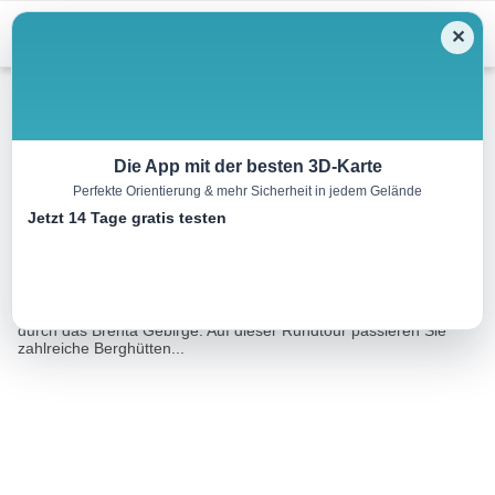
Menu
✕
Hochtour
Die App mit der besten 3D-Karte
Perfekte Orientierung & mehr Sicherheit in jedem Gelände
Hochtour um den Cima Brenta
Jetzt 14 Tage gratis testen
27.1 km
08:30 h
3115 m
3115 m
Eine Tour von:
RealityMaps
Auf dieser langen Hochtour geht es einmal um den Cima Brenta
durch das Brenta Gebirge. Auf dieser Rundtour passieren Sie
zahlreiche Berghütten...