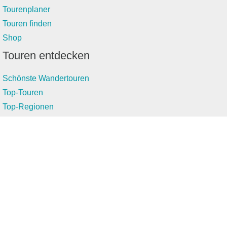
Tourenplaner
Touren finden
Shop
Touren entdecken
Schönste Wandertouren
Top-Touren
Top-Regionen
Skitouren
Infos & Service
News
FAQs
Über uns
RealityMaps