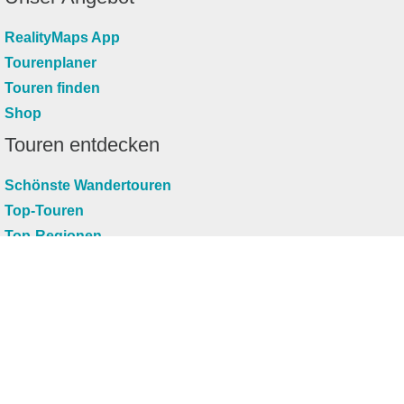
RealityMaps App
Tourenplaner
Touren finden
Shop
Touren entdecken
Schönste Wandertouren
Top-Touren
Top-Regionen
Skitouren
Infos & Service
News
FAQs
Über uns