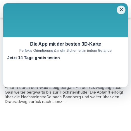
Menu
✕
Mountainbike
Die App mit der besten 3D-Karte
Perfekte Orientierung & mehr Sicherheit in jedem Gelände
Hochsteinrunde Nr. 121
Jetzt 14 Tage gratis testen
31.1 km
04:00 h
1390 m
m
Eine Tour von:
Contwise
Vom Parkplatz Hochstein, vorbei am Schloss Bruck, erfolgt die
Anfahrt durch den Wald stetig bergan. An der Abzweigung Taxer
Gasl weiter bergwärts bis zur Hochsteinhütte. Die Abfahrt erfolgt
über die Hochsteinstraße nach Bannberg und weiter über den
Drauradweg zurück nach Lienz. ..