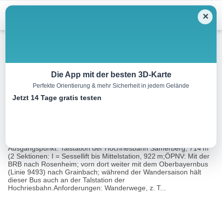
Menu
✕
Wandern
Die App mit der besten 3D-Karte
Perfekte Orientierung & mehr Sicherheit in jedem Gelände
Hochries, 1569 m
Jetzt 14 Tage gratis testen
8.5 km
01:30 h
35 m
869 m
Eine Tour
Rother Wanderführer Chiemgau (Heinrich
von:
Bauregger)
Ausgangspunkt: Talstation der Hochriesbahn Samerberg, 714 m
(2 Sektionen: I = Sessellift bis Mittelstation, 922 m;ÖPNV: Mit der
BRB nach Rosenheim; vorn dort weiter mit dem Oberbayernbus
(Linie 9493) nach Grainbach; während der Wandersaison hält
dieser Bus auch an der Talstation der
Hochriesbahn.Anforderungen: Wanderwege, z. T...