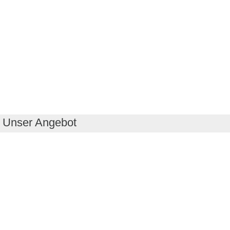
Unser Angebot
RealityMaps App
Tourenplaner
Touren finden
Shop
Touren entdecken
Schönste Wandertouren