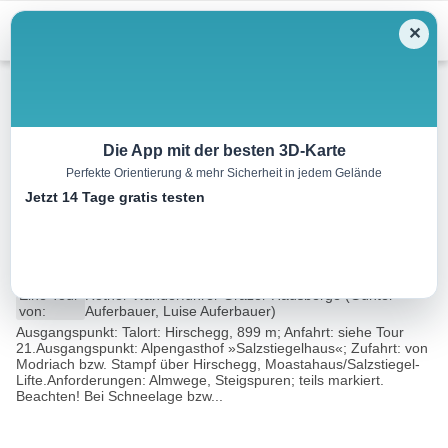
Menu
✕
Wandern
Die App mit der besten 3D-Karte
Perfekte Orientierung & mehr Sicherheit in jedem Gelände
Hochlantsch
Jetzt 14 Tage gratis testen
über den Klettersteig
11.4 km
04:45 h
703 m
703 m
Eine Tour
Rother Wanderführer Grazer Hausberge (Günter
von:
Auferbauer, Luise Auferbauer)
Ausgangspunkt: Talort: Hirschegg, 899 m; Anfahrt: siehe Tour
21.Ausgangspunkt: Alpengasthof »Salzstiegelhaus«; Zufahrt: von
Modriach bzw. Stampf über Hirschegg, Moastahaus/Salzstiegel-
Lifte.Anforderungen: Almwege, Steigspuren; teils markiert.
Beachten! Bei Schneelage bzw...