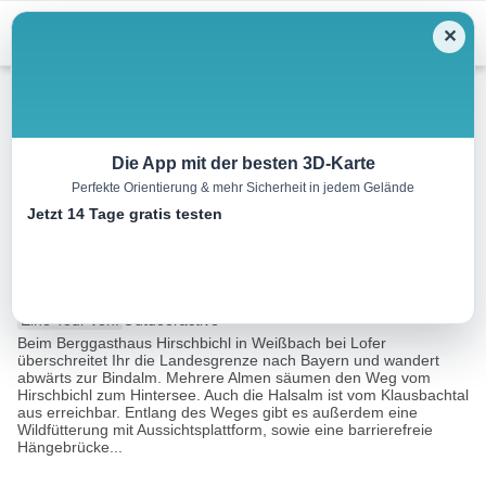
Menu
✕
Wandern
Die App mit der besten 3D-Karte
Perfekte Orientierung & mehr Sicherheit in jedem Gelände
Hirschbichl – Bindalm –
Jetzt 14 Tage gratis testen
Hintersee
8.7 km
02:30 h
33 m
389 m
Eine Tour von:
Outdooractive
Beim Berggasthaus Hirschbichl in Weißbach bei Lofer
überschreitet Ihr die Landesgrenze nach Bayern und wandert
abwärts zur Bindalm. Mehrere Almen säumen den Weg vom
Hirschbichl zum Hintersee. Auch die Halsalm ist vom Klausbachtal
aus erreichbar. Entlang des Weges gibt es außerdem eine
Wildfütterung mit Aussichtsplattform, sowie eine barrierefreie
Hängebrücke...