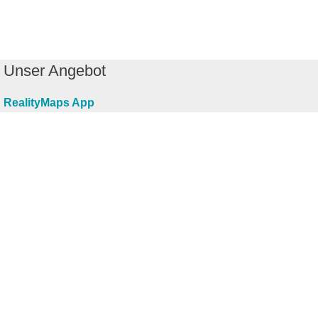
Unser Angebot
RealityMaps App
Tourenplaner
Touren finden
Shop
Touren entdecken
Schönste Wandertouren
Top-Touren
Top-Regionen
Skitouren
Infos & Service