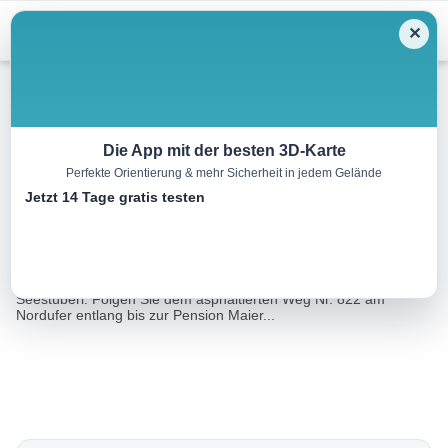
Menu
✕
Winterwandern
Die App mit der besten 3D-Karte
Perfekte Orientierung & mehr Sicherheit in jedem Gelände
Hintersteiner See Winterrunde
Jetzt 14 Tage gratis testen
5.7 km
02:00 h
70 m
70 m
Eine Tour von:
Contwise
Startpunkt dieser Rundwanderung ist am Ostufer beim Café
Seestüberl. Folgen Sie dem asphaltierten Weg Nr. 822 am
Nordufer entlang bis zur Pension Maier...