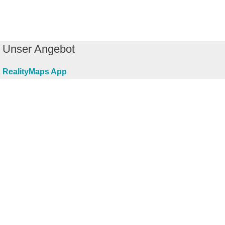
Unser Angebot
RealityMaps App
Tourenplaner
Touren finden
Shop
Touren entdecken
Schönste Wandertouren
Top-Touren
Top-Regionen
Skitouren
Infos & Service