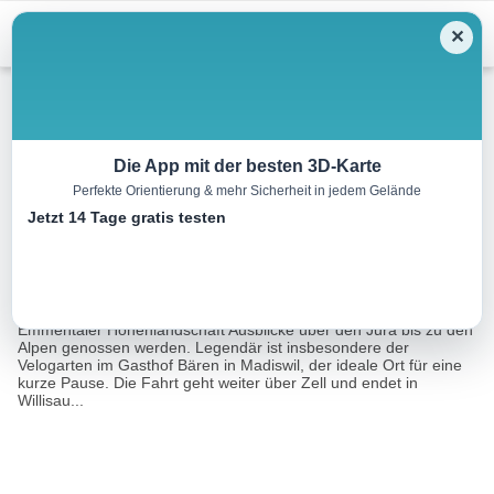
Menu
✕
Radtour
Die App mit der besten 3D-Karte
Perfekte Orientierung & mehr Sicherheit in jedem Gelände
Herzroute, Etappe 6/13
Jetzt 14 Tage gratis testen
63.0 km
00:00 h
1250 m
1250 m
Eine Tour von:
SchweizMobil
Während der Etappe können auf einer faszinierenden
Emmentaler Höhenlandschaft Ausblicke über den Jura bis zu den
Alpen genossen werden. Legendär ist insbesondere der
Velogarten im Gasthof Bären in Madiswil, der ideale Ort für eine
kurze Pause. Die Fahrt geht weiter über Zell und endet in
Willisau...