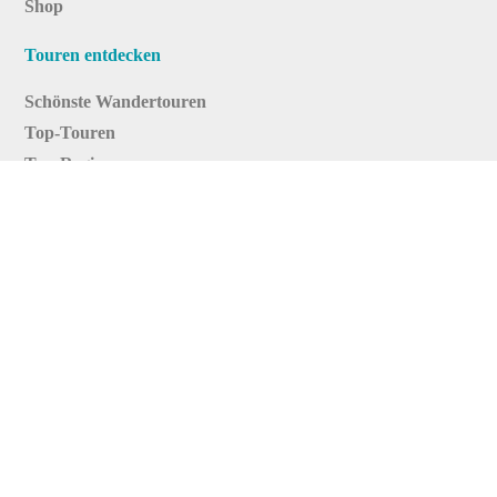
Shop
Touren entdecken
Schönste Wandertouren
Top-Touren
Top-Regionen
Skitouren
Infos & Service
News
FAQs
Über uns
RealityMaps
Team
Jobs