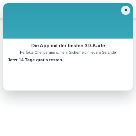
Menu
✕
Wandern
Die App mit der besten 3D-Karte
Perfekte Orientierung & mehr Sicherheit in jedem Gelände
Herrnholzer Rundweg
Jetzt 14 Tage gratis testen
8.3 km
02:24 h
176 m
174 m
Eine Tour von:
TOURDATA
..