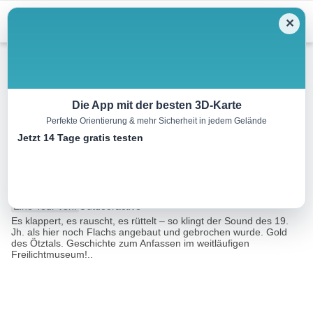
Menu
✕
Wandern
Die App mit der besten 3D-Karte
Perfekte Orientierung & mehr Sicherheit in jedem Gelände
Heimatumuseum – Kraftquell
Jetzt 14 Tage gratis testen
Längenfeld
2.9 km
00:45 h
16 m
32 m
Eine Tour von:
Outdooractive
Es klappert, es rauscht, es rüttelt – so klingt der Sound des 19.
Jh. als hier noch Flachs angebaut und gebrochen wurde. Gold
des Ötztals. Geschichte zum Anfassen im weitläufigen
Freilichtmuseum!..