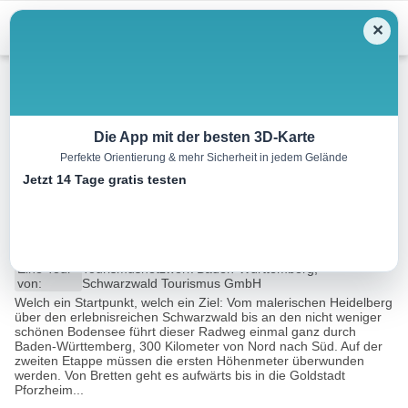
Menu
✕
Radtour
Die App mit der besten 3D-Karte
Perfekte Orientierung & mehr Sicherheit in jedem Gelände
Heidelberg-Schwarzwald-
Jetzt 14 Tage gratis testen
Bodensee-Radweg – Etappe 2
48.0 km
03:29 h
476 m
307 m
Eine Tour
Tourismusnetzwerk Baden-Württemberg,
von:
Schwarzwald Tourismus GmbH
Welch ein Startpunkt, welch ein Ziel: Vom malerischen Heidelberg
über den erlebnisreichen Schwarzwald bis an den nicht weniger
schönen Bodensee führt dieser Radweg einmal ganz durch
Baden-Württemberg, 300 Kilometer von Nord nach Süd. Auf der
zweiten Etappe müssen die ersten Höhenmeter überwunden
werden. Von Bretten geht es aufwärts bis in die Goldstadt
Pforzheim...