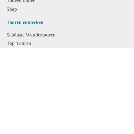
Touren finden
Shop
Touren entdecken
Schönste Wandertouren
Top-Touren
Top-Regionen
Skitouren
Infos & Service
News
FAQs
Über uns
RealityMaps
Team