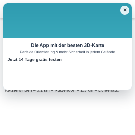
Menu
✕
Wandern
Die App mit der besten 3D-Karte
Perfekte Orientierung & mehr Sicherheit in jedem Gelände
Hasenweg
Jetzt 14 Tage gratis testen
11.1 km
03:00 h
119 m
122 m
Eine Tour von:
Tourismusverband Romantisches Franken
Lichtenau – 1,9 km – Weickershof Golfplatz – 3,2 km –
Ratzenwinden – 3,2 km – Rutzendorf – 2,3 km – Lichtenau..