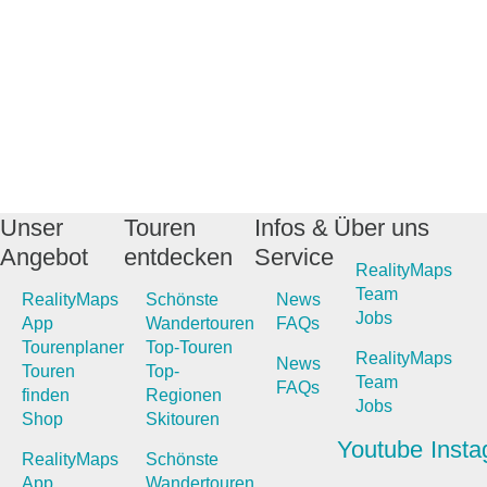
Unser
Touren
Infos &
Über uns
Angebot
entdecken
Service
RealityMaps
Team
RealityMaps
Schönste
News
Jobs
App
Wandertouren
FAQs
Tourenplaner
Top-Touren
RealityMaps
News
Touren
Top-
Team
FAQs
finden
Regionen
Jobs
Shop
Skitouren
Youtube
Inst
RealityMaps
Schönste
App
Wandertouren