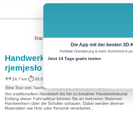
Skip
Menu
to
content
Radtour
Die App mit der besten 3D-
Perfekte Orientierung & mehr Sicherheit in 
Handwerk und Tradition –
Jetzt 14 Tage gratis testen
rjemjesło a tradicija
24.7 km
05:00 h
116 m
116 m
Eine Tour von:
Sachsen Tourismusnetzwerk, OHTL e.V.
Von traditionellem Handwerk bis hin zu kreativer Handwerkskunst
Entlang dieser Fahrradtour können Sie an mehreren Stationen
Handwerkern über die Schulter schauen. Dabei werden diverse
Materialien wie Holz oder Keramik verarbeitet...