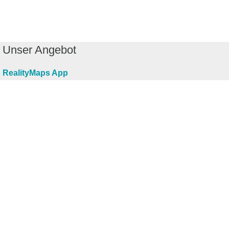
Unser Angebot
RealityMaps App
Tourenplaner
Touren finden
Shop
Touren entdecken
Schönste Wandertouren
Top-Touren
Top-Regionen
Skitouren
Infos & Service