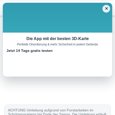
Menu
✕
Mountainbike
Die App mit der besten 3D-Karte
Perfekte Orientierung & mehr Sicherheit in jedem Gelände
Hameau-Strecke
Jetzt 14 Tage gratis testen
25.1 km
02:50 h
740 m
740 m
Eine Tour von:
Outdooractive
..
ACHTUNG Umleitung aufgrund von Forstarbeiten im
Schützengrabens bis Ende der Saison. Die Umleitung erläuft