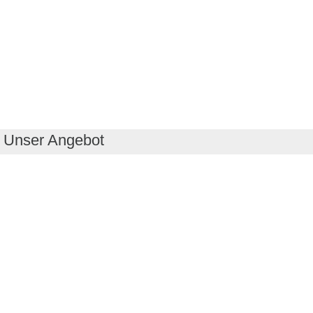
Unser Angebot
RealityMaps App
Tourenplaner
Touren finden
Shop
Touren entdecken
Schönste Wandertouren
Top-Touren