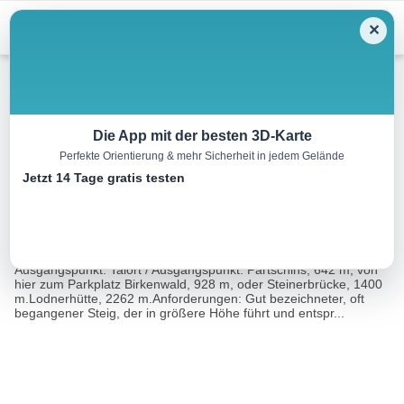
Menu
✕
Wandern
Die App mit der besten 3D-Karte
Perfekte Orientierung & mehr Sicherheit in jedem Gelände
Halsjoch, 2808 m
Jetzt 14 Tage gratis testen
6.1 km
03:45 h
546 m
546 m
Eine Tour
Rother Wanderführer Rund um Meran (Henriette Klier,
von:
Gerhard Hirtlreiter)
Ausgangspunkt: Talort / Ausgangspunkt: Partschins, 642 m, von
hier zum Parkplatz Birkenwald, 928 m, oder Steinerbrücke, 1400
m.Lodnerhütte, 2262 m.Anforderungen: Gut bezeichneter, oft
begangener Steig, der in größere Höhe führt und entspr...