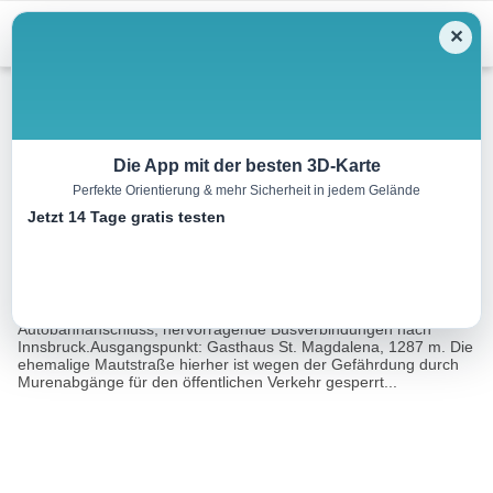
Menu
✕
Wandern
Die App mit der besten 3D-Karte
Perfekte Orientierung & mehr Sicherheit in jedem Gelände
Halltal – Hallerangerhaus
Jetzt 14 Tage gratis testen
18.4 km
07:30 h
1326 m
1326 m
Eine Tour von:
Rother Wanderführer Karwendel (Edwin Schmitt)
Ausgangspunkt: Talort: Hall, 574 m. Bahnstation,
Autobahnanschluss, hervorragende Busverbindungen nach
Innsbruck.Ausgangspunkt: Gasthaus St. Magdalena, 1287 m. Die
ehemalige Mautstraße hierher ist wegen der Gefährdung durch
Murenabgänge für den öffentlichen Verkehr gesperrt...