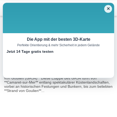
Menu
✕
Wandern
Die App mit der besten 3D-Karte
Perfekte Orientierung & mehr Sicherheit in jedem Gelände
Halbinsel Crozon Etappe 4
Jetzt 14 Tage gratis testen
16.0 km
00:00 h
m
m
Eine Tour von:
RealityMaps
**Wanderbeschreibung: Von Camaret-sur-Mer bis zum Strand
von Goulien (GR34)** Diese Etappe des GR34 führt von
**Camaret-sur-Mer** entlang spektakulärer Küstenlandschaften,
vorbei an historischen Festungen und Bunkern, bis zum beliebten
**Strand von Goulien**...