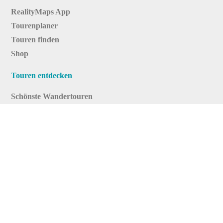
RealityMaps App
Tourenplaner
Touren finden
Shop
Touren entdecken
Schönste Wandertouren
Top-Touren
Top-Regionen
Skitouren
Infos & Service
News
FAQs
Über uns