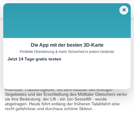
Menu
✕
Skitour
Die App mit der besten 3D-Karte
Perfekte Orientierung & mehr Sicherheit in jedem Gelände
Häusleralm
Jetzt 14 Tage gratis testen
4.4 km
02:00 h
700 m
700 m
Eine Tour von:
Datacycle
Die Häusleralm war eines der ersten Skigebiete Kärntens und ein
Mallnitzer Traditionsgebiet. Mit dem Ausbau des Ankogel-
Skigebietes und der Erschließung des Mölltaler Gletschers verlor
sie ihre Bedeutung, der Lift - ein 1er-Sessellift - wurde
abgetragen. Heute führt entlang der früheren Talabfahrt eine
recht gefahrlose und durchaus schöne Skitour...