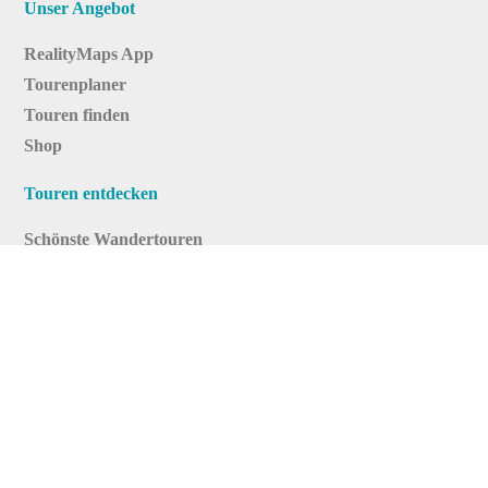
Unser Angebot
RealityMaps App
Tourenplaner
Touren finden
Shop
Touren entdecken
Schönste Wandertouren
Top-Touren
Top-Regionen
Skitouren
Infos & Service
News
FAQs