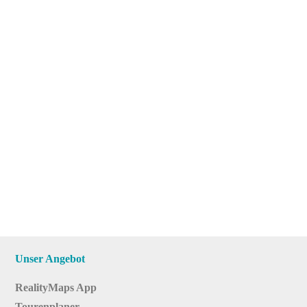
Unser Angebot
RealityMaps App
Tourenplaner