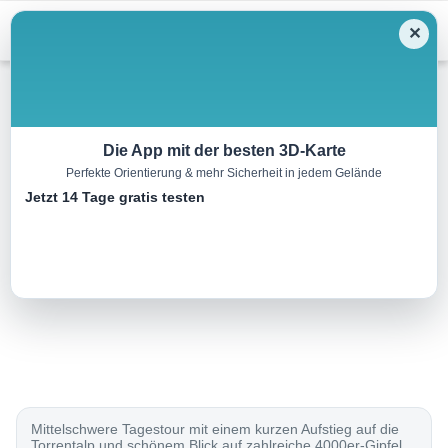
Menu
✕
Mountainbike
Die App mit der besten 3D-Karte
Perfekte Orientierung & mehr Sicherheit in jedem Gelände
Guggerhubel Bike
Jetzt 14 Tage gratis testen
26.0 km
00:00 h
880 m
1650 m
Eine Tour von:
SchweizMobil
..
Mittelschwere Tagestour mit einem kurzen Aufstieg auf die
Torrentalp und schönem Blick auf zahlreiche 4000er-Gipfel.