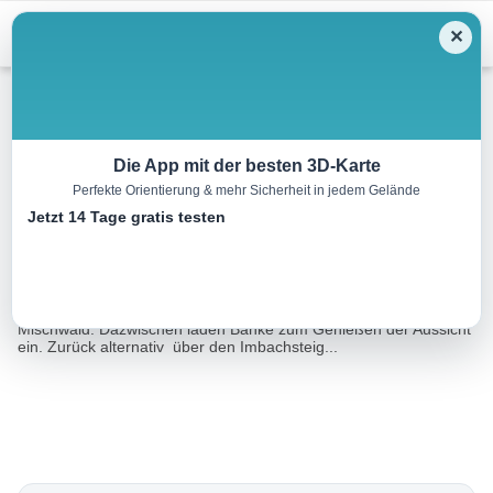
Menu
✕
Wandern
Die App mit der besten 3D-Karte
Perfekte Orientierung & mehr Sicherheit in jedem Gelände
Güterweg zur Weisssteinalm
Jetzt 14 Tage gratis testen
8.5 km
02:55 h
930 m
158 m
Eine Tour von:
Outdooractive
Bergauf geht´s entlang einer Forstraße durch einen schönen
Mischwald. Dazwischen laden Bänke zum Genießen der Aussicht
ein. Zurück alternativ über den Imbachsteig...