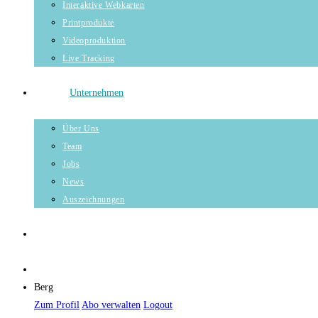
Interaktive Webkarten
Printprodukte
Videoproduktion
Live Tracking
Unternehmen
Über Uns
Team
Jobs
News
Auszeichnungen
Berg
Zum Profil
Abo verwalten
Logout