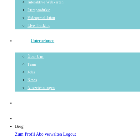
Interaktive Webkarten
Printprodukte
Videoproduktion
Live Tracking
Unternehmen
Über Uns
Team
Jobs
News
Auszeichnungen
Berg
Zum Profil
Abo verwalten
Logout