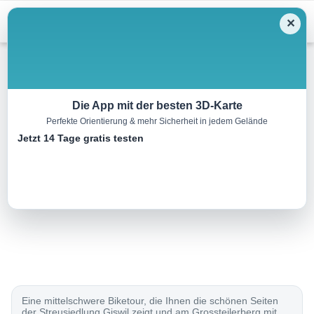
Menu
✕
Mountainbike
Die App mit der besten 3D-Karte
Perfekte Orientierung & mehr Sicherheit in jedem Gelände
Grossteilerberg Bike
Jetzt 14 Tage gratis testen
18.0 km
00:00 h
680 m
680 m
Eine Tour von:
SchweizMobil
..
Eine mittelschwere Biketour, die Ihnen die schönen Seiten
der Streusiedlung Giswil zeigt und am Grossteilerberg mit