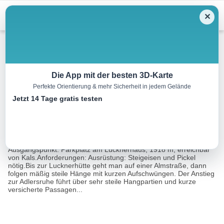
Menu
✕
Skitour
Die App mit der besten 3D-Karte
Perfekte Orientierung & mehr Sicherheit in jedem Gelände
Großglockner, 3798 m
Jetzt 14 Tage gratis testen
14.2 km
08:15 h
1880 m
1880 m
Eine Tour
Rother Wanderführer Große Skitouren Ostalpen
von:
(Andrea Strauß, Andreas Strauß)
Ausgangspunkt: Parkplatz am Lucknerhaus, 1918 m, erreichbar
von Kals.Anforderungen: Ausrüstung: Steigeisen und Pickel
nötig.Bis zur Lucknerhütte geht man auf einer Almstraße, dann
folgen mäßig steile Hänge mit kurzen Aufschwüngen. Der Anstieg
zur Adlersruhe führt über sehr steile Hangpartien und kurze
versicherte Passagen...