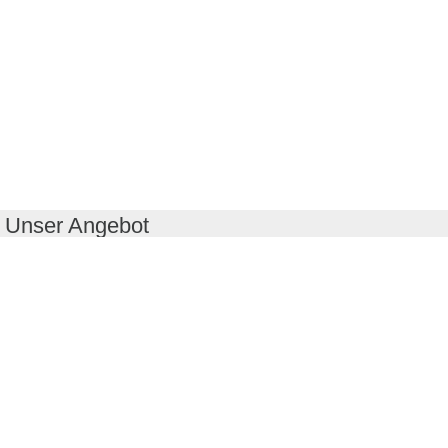
Unser Angebot
RealityMaps App
Tourenplaner
Touren finden
Shop
Touren entdecken
Schönste Wandertouren