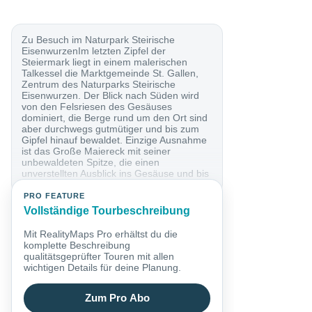
Zu Besuch im Naturpark Steirische
EisenwurzenIm letzten Zipfel der
Steiermark liegt in einem malerischen
Talkessel die Marktgemeinde St. Gallen,
Zentrum des Naturparks Steirische
Eisenwurzen. Der Blick nach Süden wird
von den Felsriesen des Gesäuses
dominiert, die Berge rund um den Ort sind
aber durchwegs gutmütiger und bis zum
Gipfel hinauf bewaldet. Einzige Ausnahme
ist das Große Maiereck mit seiner
unbewaldeten Spitze, die einen
unverstellten Ausblick ins Gesäuse und bis
weit nach Ober- und...
PRO FEATURE
Vollständige Tourbeschreibung
Mit RealityMaps Pro erhältst du die
komplette Beschreibung
qualitätsgeprüfter Touren mit allen
wichtigen Details für deine Planung.
Zum Pro Abo