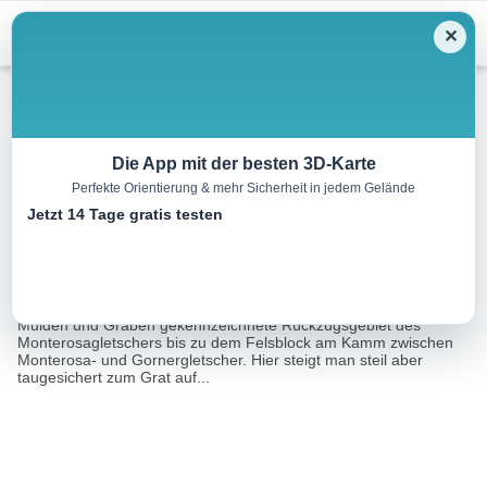
Menu
✕
Skitour
Die App mit der besten 3D-Karte
Perfekte Orientierung & mehr Sicherheit in jedem Gelände
Großes Filllarhorn, 3803m
Jetzt 14 Tage gratis testen
19.7 km
04:00 h
1200 m
1200 m
Eine Tour von:
RealityMaps
Die Tour führt von der Monterosahütte nordöstlich über das von
Mulden und Gräben gekennzeichnete Rückzugsgebiet des
Monterosagletschers bis zu dem Felsblock am Kamm zwischen
Monterosa- und Gornergletscher. Hier steigt man steil aber
taugesichert zum Grat auf...