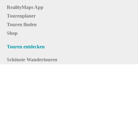
RealityMaps App
Tourenplaner
Touren finden
Shop
Touren entdecken
Schönste Wandertouren
Top-Touren
Top-Regionen
Skitouren
Infos & Service
News
FAQs
Über uns