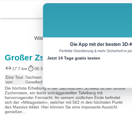
Skip
Menu
to
content
Wandern
Die App mit der besten 3D-
Perfekte Orientierung & mehr Sicherheit in 
Großer Zschirnstein
Jetzt 14 Tage gratis testen
17.7 km
05:30 h
571 m
569 m
Eine Tour
Sachsen Tourismusnetzwerk, Tourismus Marketing
von:
Gesellschaft Sachsen mbH
Die höchste Erhebung in der Sächsischen Schweiz ist der Große
Zschirnstein, ein leicht schräggestellter Tafelberg mit
hervorragender Fernsicht. An seinem südlichen Ende befindet
sich der »Mittagsstein«, welcher mit 562 m den höchsten Punkt
des Massivs bildet. Hier können Sie eine imposante Aussicht
genießen...