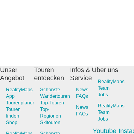
Unser
Touren
Infos &
Über uns
Angebot
entdecken
Service
RealityMaps
Team
RealityMaps
Schönste
News
Jobs
App
Wandertouren
FAQs
Tourenplaner
Top-Touren
RealityMaps
News
Touren
Top-
Team
FAQs
finden
Regionen
Jobs
Shop
Skitouren
Youtube
Inst
RealityMaps
Schönste