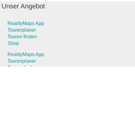
Unser Angebot
RealityMaps App
Tourenplaner
Touren finden
Shop
RealityMaps App
Tourenplaner
Touren finden
Shop
Touren entdecken
Schönste Wandertouren
Top-Touren
Top-Regionen
Skitouren