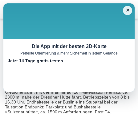
Menu
✕
Wandern
Die App mit der besten 3D-Karte
Perfekte Orientierung & mehr Sicherheit in jedem Gelände
Großer Trögler, 2902 m
Jetzt 14 Tage gratis testen
11.2 km
05:00 h
607 m
1317 m
Eine Tour von:
Rother Wanderführer Stubai-Wipptal (Mark Zahel)
Ausgangspunkt: Mutterbergalm, Talstation der Stubaier
Gletscherbahn, mit der man hinauf zur Mittelstation Fernau, ca.
2300 m, nahe der Dresdner Hütte fährt. Betriebszeiten von 8 bis
16.30 Uhr. Endhaltestelle der Buslinie ins Stubaital bei der
Talstation.Endpunkt: Parkplatz und Bushaltestelle
»Sulzenauhütte«, ca. 1590 m.Anforderungen: Fast T4...