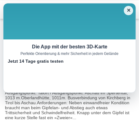
Menu
✕
Wandern
Die App mit der besten 3D-Karte
Perfekte Orientierung & mehr Sicherheit in jedem Gelände
Großer Rettenstein, 2366 m
Jetzt 14 Tage gratis testen
18.0 km
09:00 h
1394 m
1394 m
Eine Tour
Rother Wanderführer Tirol - Unterinntal (Siegfried
von:
Garnweidner)
Ausgangspunkt: Talort / Ausgangspunkt: Aschau im Spertental,
1013 m.Oberlandhütte, 1011m. Busverbindung von Kirchberg in
Tirol bis Aschau.Anforderungen: Neben einwandfreier Kondition
braucht man beim Gipfelan- und Abstieg auch etwas
Trittsicherheit und Schwindelfreiheit. Knapp unter dem Gipfel ist
eine kurze Stelle fast ein »Zweier«...