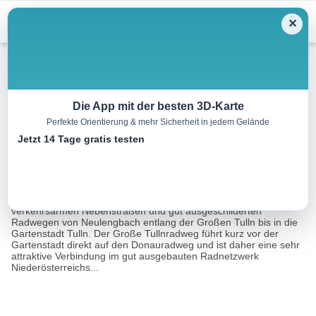
Menu
✕
Radtour
Die App mit der besten 3D-Karte
Perfekte Orientierung & mehr Sicherheit in jedem Gelände
Große Tullnradweg
Jetzt 14 Tage gratis testen
22.1 km
01:30 h
5 m
48 m
Eine Tour von:
Outdooractive
Der schöne familienfreundliche Radwanderweg führt Sie auf
verkehrsarmen Nebenstraßen und gut ausgeschilderten
Radwegen von Neulengbach entlang der Großen Tulln bis in die
Gartenstadt Tulln. Der Große Tullnradweg führt kurz vor der
Gartenstadt direkt auf den Donauradweg und ist daher eine sehr
attraktive Verbindung im gut ausgebauten Radnetzwerk
Niederösterreichs...