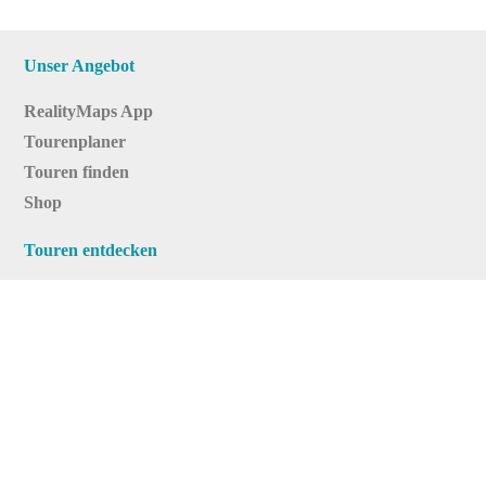
Unser Angebot
RealityMaps App
Tourenplaner
Touren finden
Shop
Touren entdecken
Schönste Wandertouren
Top-Touren
Top-Regionen
Skitouren
Infos & Service
News