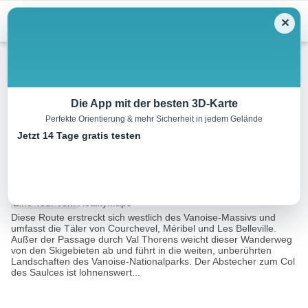
Menu
✕
Sonstiges
Die App mit der besten 3D-Karte
Perfekte Orientierung & mehr Sicherheit in jedem Gelände
Große Tarentaise Tour (5 Tage
Jetzt 14 Tage gratis testen
durch 3 Täler)
64.7 km
120:00 h
4093 m
4518 m
Eine Tour von:
RealityMaps
Diese Route erstreckt sich westlich des Vanoise-Massivs und
umfasst die Täler von Courchevel, Méribel und Les Belleville.
Außer der Passage durch Val Thorens weicht dieser Wanderweg
von den Skigebieten ab und führt in die weiten, unberührten
Landschaften des Vanoise-Nationalparks. Der Abstecher zum Col
des Saulces ist lohnenswert...