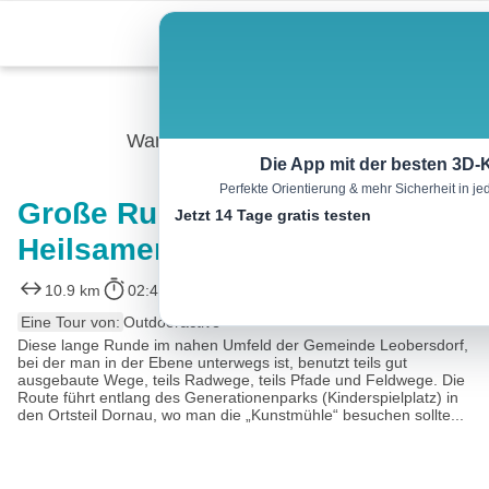
Skip
Menu
to
content
Wandern
Die App mit der besten 3D-
Perfekte Orientierung & mehr Sicherheit in 
Große Runde über Dornau und
Jetzt 14 Tage gratis testen
Heilsamen Brunnen
10.9 km
02:41 h
26 m
26 m
Eine Tour von:
Outdooractive
Diese lange Runde im nahen Umfeld der Gemeinde Leobersdorf,
bei der man in der Ebene unterwegs ist, benutzt teils gut
ausgebaute Wege, teils Radwege, teils Pfade und Feldwege. Die
Route führt entlang des Generationenparks (Kinderspielplatz) in
den Ortsteil Dornau, wo man die „Kunstmühle“ besuchen sollte...