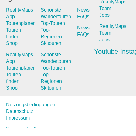
RealityMaps
Team
RealityMaps
Schönste
News
Jobs
App
Wandertouren
FAQs
Tourenplaner
Top-Touren
RealityMaps
News
Touren
Top-
Team
FAQs
finden
Regionen
Jobs
Shop
Skitouren
Youtube
Inst
RealityMaps
Schönste
App
Wandertouren
Tourenplaner
Top-Touren
Touren
Top-
finden
Regionen
Shop
Skitouren
Nutzungsbedingungen
Datenschutz
Impressum
Nutzungsbedingungen
Datenschutz