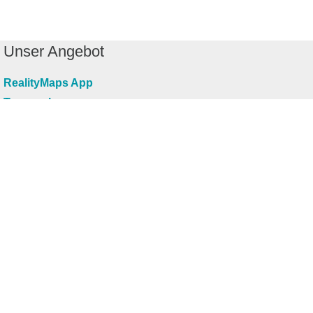
Unser Angebot
RealityMaps App
Tourenplaner
Touren finden
Shop
Touren entdecken
Schönste Wandertouren
Top-Touren
Top-Regionen
Skitouren
Infos & Service
News