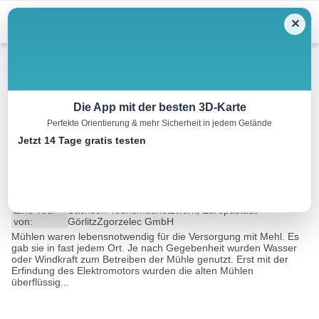
Menu
✕
Radtour
Die App mit der besten 3D-Karte
Perfekte Orientierung & mehr Sicherheit in jedem Gelände
Große Mühlentour an Schöps
Jetzt 14 Tage gratis testen
und Neiße
57.6 km
05:00 h
369 m
390 m
Eine Tour
Sachsen Tourismusnetzwerk, Europastadt
von:
GörlitzZgorzelec GmbH
Mühlen waren lebensnotwendig für die Versorgung mit Mehl. Es
gab sie in fast jedem Ort. Je nach Gegebenheit wurden Wasser
oder Windkraft zum Betreiben der Mühle genutzt. Erst mit der
Erfindung des Elektromotors wurden die alten Mühlen
überflüssig...