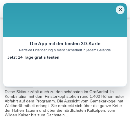
Menu
✕
Skitour
Die App mit der besten 3D-Karte
Perfekte Orientierung & mehr Sicherheit in jedem Gelände
Großarltal: Gamskarkogel,
Jetzt 14 Tage gratis testen
2.467 m
14.2 km
05:30 h
1230 m
1230 m
Eine Tour von:
Outdooractive
Diese Skitour zählt auch zu den schönsten im Großarltal. In
Kombination mit dem Finsterkopf stehen rund 1.400 Höhenmeter
Abfahrt auf dem Programm. Die Aussicht vom Gamskarkogel hat
Weltberühmtheit erlangt. Sie erstreckt sich über die ganze Kette
der Hohen Tauern und über die nördlichsten Kalkalpen, vom
Wilden Kaiser bis zum Dachstein...