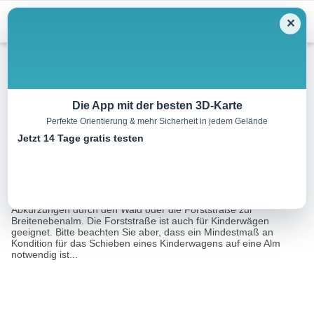
Menu
✕
Wandern
Die App mit der besten 3D-Karte
Perfekte Orientierung & mehr Sicherheit in jedem Gelände
Großarl: Breitenebenalm
Jetzt 14 Tage gratis testen
2.2 km
01:30 h
170 m
170 m
Eine Tour von:
Outdooractive
Der Aufstieg erfolgt vom Parkplatz Breiteneben Schranke über die
Abkürzungen durch den Wald oder die Forststraße zur
Breitenebenalm. Die Forststraße ist auch für Kinderwägen
geeignet. Bitte beachten Sie aber, dass ein Mindestmaß an
Kondition für das Schieben eines Kinderwagens auf eine Alm
notwendig ist...