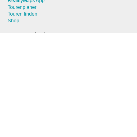
RealityMaps App
Tourenplaner
Touren finden
Shop
Touren entdecken
Schönste Wandertouren
Top-Touren
Top-Regionen
Skitouren
Schönste Wandertouren
Top-Touren
Top-Regionen
Skitouren
Infos & Service
News