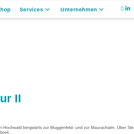
Shop
Services
Unternehmen
r II
en-Hochwald bergwärts zur Muggenfeld- und zur Maurachalm. Über Ste
reit...