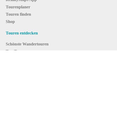
Tourenplaner
Touren finden
Shop
Touren entdecken
Schönste Wandertouren
Top-Touren
Top-Regionen
Skitouren
Infos & Service
News
FAQs
Über uns