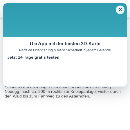
Menu
✕
Winterwandern
Die App mit der besten 3D-Karte
Perfekte Orientierung & mehr Sicherheit in jedem Gelände
Greitweg
Jetzt 14 Tage gratis testen
3.8 km
01:30 h
108 m
108 m
Eine Tour von:
Contwise
Winterwanderweg Ausgangspunkt: Lader Weiher Gehzeit: 1,5
Stunden Beschreibung: Beim Lader Weiher links Richtung
Neuegg, nach ca. 300 m rechts zur Kneippanlage, weiter durch
den Wald bis zum Fahrweg zu den Asterhöfen...