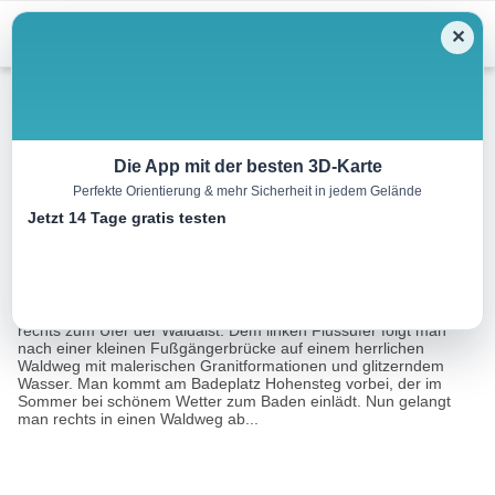
Menu
✕
Wandern
Die App mit der besten 3D-Karte
Perfekte Orientierung & mehr Sicherheit in jedem Gelände
Greisinghof Wasserweg
Jetzt 14 Tage gratis testen
6.7 km
01:57 h
158 m
159 m
Eine Tour von:
TOURDATA
Nach deren Überquerung geht man kurz vor der Aistbrücke
rechts zum Ufer der Waldaist. Dem linken Flussufer folgt man
nach einer kleinen Fußgängerbrücke auf einem herrlichen
Waldweg mit malerischen Granitformationen und glitzerndem
Wasser. Man kommt am Badeplatz Hohensteg vorbei, der im
Sommer bei schönem Wetter zum Baden einlädt. Nun gelangt
man rechts in einen Waldweg ab...